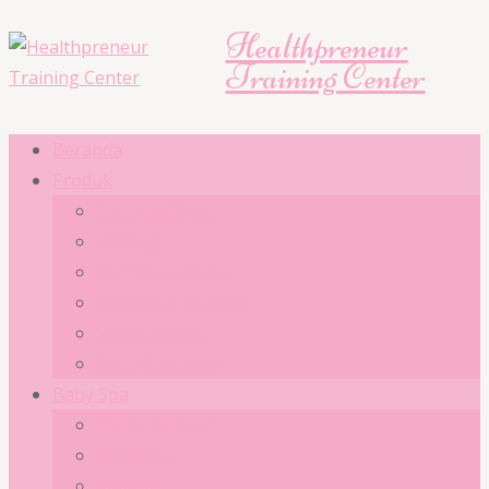
Healthpreneur
Training Center
Beranda
Produk
Tentang Kami
Katalog
Cara Pemesanan
Registrasi Reseller
Video Produk
Kontak Person
Baby Spa
Tentang Kami
Ruangan
Katalog