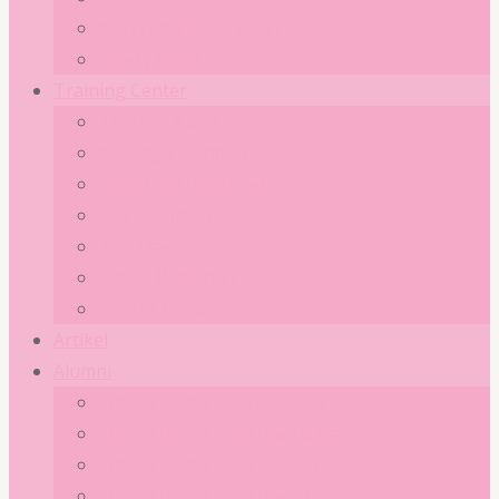
KONTAK EBSCO BABY SPA
Galery Klinik
Training Center
Tentang Kami
Katalog Pelatihan
Registrasi Pelatihan
Dokumentasi
Tim Trainer
Jadwal Pelatihan
Kontak Person
Artikel
Alumni
EBSCO Home Care Sumatera
EBSCO Home Care Jawa Barat
EBSCO Home Care JABODEBEK
EBSCO Home Care Jawa Tengah