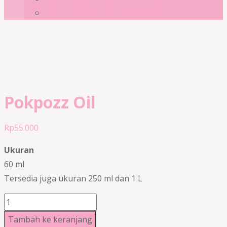
EBSCO Home Care Kalimantan
Pokpozz Oil
Rp
55.000
Ukuran
60 ml
Tersedia juga ukuran 250 ml dan 1 L
Kuantitas
Pokpozz
Tambah ke keranjang