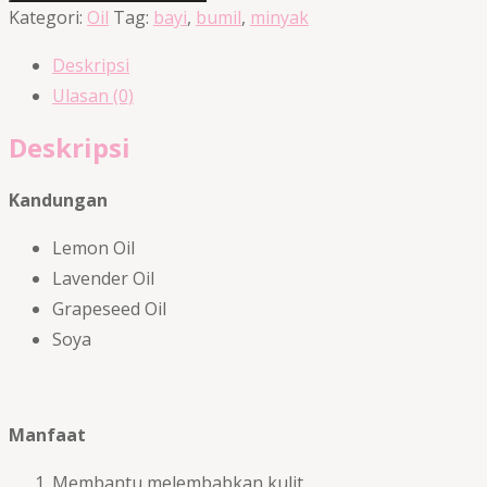
Oil
Kategori:
Oil
Tag:
bayi
,
bumil
,
minyak
Deskripsi
Ulasan (0)
Deskripsi
Kandungan
Lemon Oil
Lavender Oil
Grapeseed Oil
Soya
Manfaat
Membantu melembabkan kulit