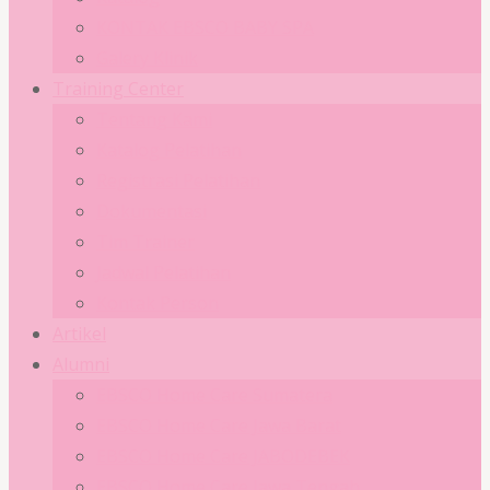
KONTAK EBSCO BABY SPA
Galery Klinik
Training Center
Tentang Kami
Katalog Pelatihan
Registrasi Pelatihan
Dokumentasi
Tim Trainer
Jadwal Pelatihan
Kontak Person
Artikel
Alumni
EBSCO Home Care Sumatera
EBSCO Home Care Jawa Barat
EBSCO Home Care JABODEBEK
EBSCO Home Care Jawa Tengah