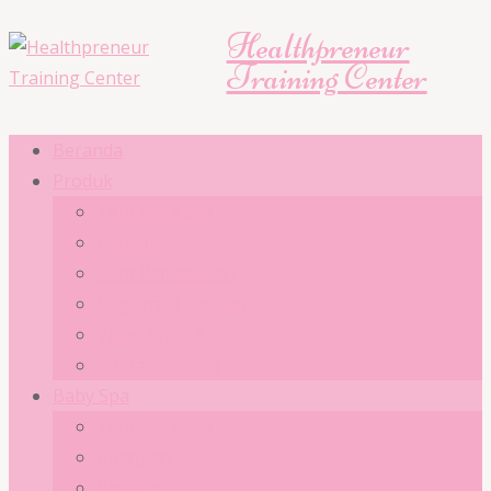
Healthpreneur
Training Center
Beranda
Produk
Tentang Kami
Katalog
Cara Pemesanan
Registrasi Reseller
Video Produk
Kontak Person
Baby Spa
Tentang Kami
Ruangan
Katalog